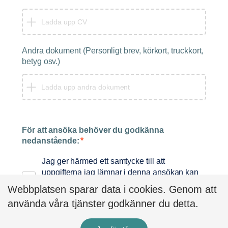
Ladda upp CV
Andra dokument (Personligt brev, körkort, truckkort,
betyg osv.)
Ladda upp andra dokument
För att ansöka behöver du godkänna
nedanstående:
*
Jag ger härmed ett samtycke till att
uppgifterna jag lämnar i denna ansökan kan
användas för att matcha mig mot detta och
Webbplatsen sparar data i cookies. Genom att
andra jobb. Klicka för att läsa mer.
använda våra tjänster godkänner du detta.
SKICKA ANSÖKAN