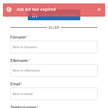
Job Ad has expired
FYLL I MED LINKEDIN
ELLER
Förnamn
*
Efternamn
*
Email
*
Telefonnummer
*